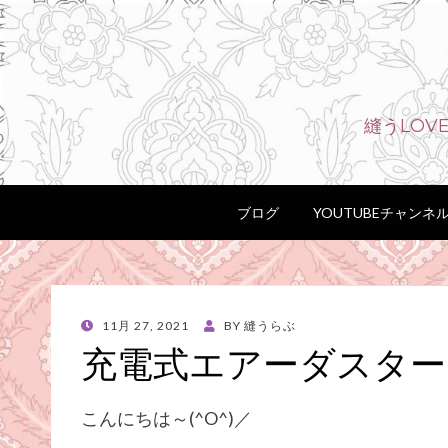
縫うLO
ブログ
YOUTUBEチャンネ
POSTED
11月 27, 2021
BY
縫うらぶ
ON
充電式エアーダスター
こんにちは～(^O^)／