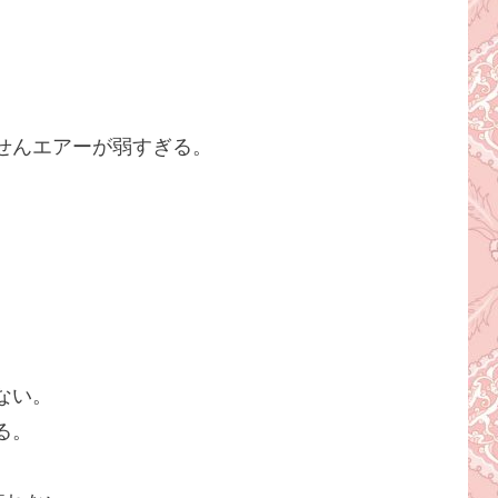
。
せんエアーが弱すぎる。
ない。
る。