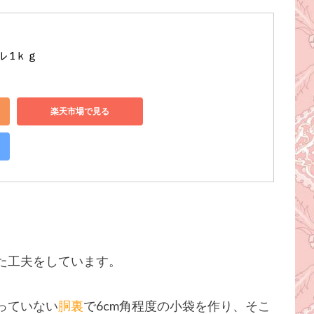
 1ｋｇ
楽天市場で見る
た工夫をしています。
っていない
胴裏
で6cm角程度の小袋を作り、そこ