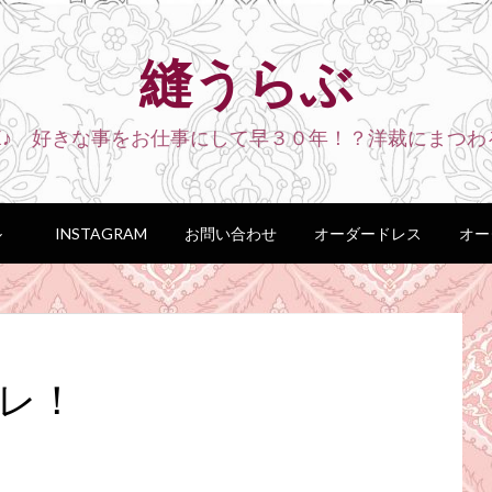
縫うらぶ
VE♪ 好きな事をお仕事にして早３０年！？洋裁にまつわ
ル
INSTAGRAM
お問い合わせ
オーダードレス
オー
レ！