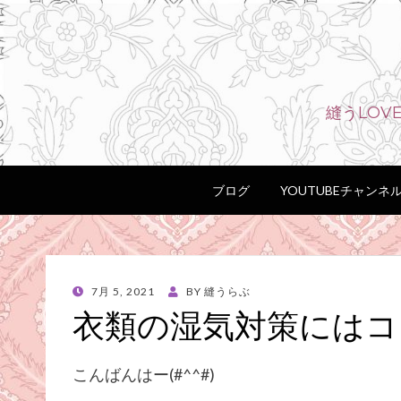
縫うLO
ブログ
YOUTUBEチャンネ
POSTED
7月 5, 2021
BY
縫うらぶ
ON
衣類の湿気対策にはコ
こんばんはー(#^^#)