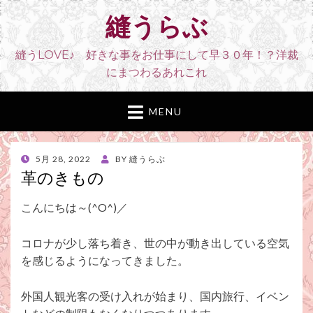
縫うらぶ
縫うLOVE♪ 好きな事をお仕事にして早３０年！？洋裁
にまつわるあれこれ
MENU
POSTED
5月 28, 2022
BY
縫うらぶ
ON
革のきもの
こんにちは～(^O^)／
コロナが少し落ち着き、世の中が動き出している空気
を感じるようになってきました。
外国人観光客の受け入れが始まり、国内旅行、イベン