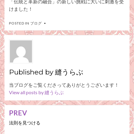
「伝統と革新の融合」の新しい挑戦に大いに刺激を受
けました！
POSTED IN
ブログ
Published by
縫うらぶ
当ブログをご覧くださってありがとうございます！
View all posts by 縫うらぶ
PREV
投
稿
法則を見つける
ナ