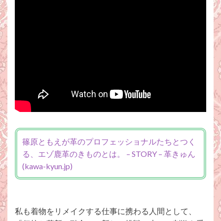
篠原ともえが革のプロフェッショナルたちとつく
る、エゾ⿅⾰のきものとは。 – STORY – 革きゅん
(kawa-kyun.jp)
私も着物をリメイクする仕事に携わる人間として、