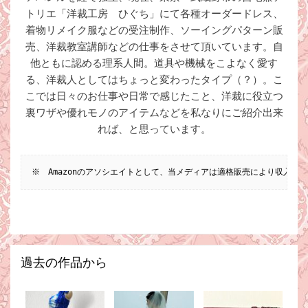
トリエ「洋裁工房 ひぐち」にて各種オーダードレス、
着物リメイク服などの受注制作、ソーイングパターン販
売、洋裁教室講師などの仕事をさせて頂いています。自
他ともに認める理系人間。道具や機械をこよなく愛す
る、洋裁人としてはちょっと変わったタイプ（？）。こ
こでは日々のお仕事や日常で感じたこと、洋裁に役立つ
裏ワザや優れモノのアイテムなどを私なりにご紹介出来
れば、と思っています。
※　Amazonのアソシエイトとして、当メディアは適格販売により収入を
過去の作品から