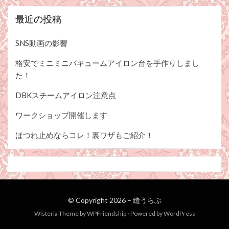
最近の投稿
SNS動画の影響
格安でミニミニバキュームアイロン台を手作りしまし
た！
DBKスチームアイロン注意点
ワークショップ開催します
ほつれ止めならコレ！裏ワザもご紹介！
© Copyright 2026 –
縫うらぶ
Wisteria Theme by
WPFriendship
⋅
Powered by
WordPress