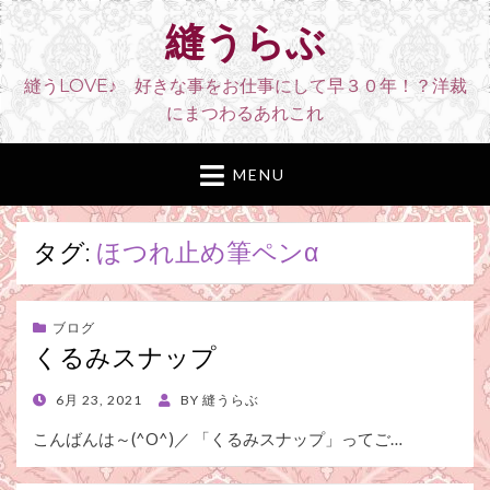
縫うらぶ
縫うLOVE♪ 好きな事をお仕事にして早３０年！？洋裁
にまつわるあれこれ
MENU
タグ:
ほつれ止め筆ペンα
ブログ
くるみスナップ
POSTED
6月 23, 2021
BY
縫うらぶ
ON
こんばんは～(^O^)／ 「くるみスナップ」ってご…