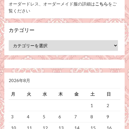
オーダードレス、オーダーメイド服の詳細は
こちら
をご
覧ください
カテゴリー
カ
テ
ゴ
リ
ー
2026年8月
月
火
水
木
金
土
日
1
2
3
4
5
6
7
8
9
10
11
12
13
14
15
16