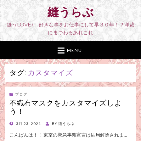
縫うらぶ
縫うLOVE♪ 好きな事をお仕事にして早３０年！？洋裁
にまつわるあれこれ
MENU
タグ:
カスタマイズ
ブログ
不織布マスクをカスタマイズしよ
う！
POSTED
3月 23, 2021
BY
縫うらぶ
ON
こんばんは！！ 東京の緊急事態宣言は結局解除されま…