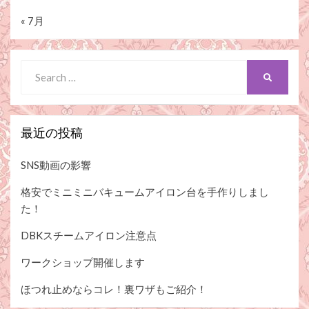
« 7月
Search
SEARCH
for:
最近の投稿
SNS動画の影響
格安でミニミニバキュームアイロン台を手作りしまし
た！
DBKスチームアイロン注意点
ワークショップ開催します
ほつれ止めならコレ！裏ワザもご紹介！