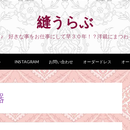
縫うらぶ
VE♪ 好きな事をお仕事にして早３０年！？洋裁にまつわ
ル
INSTAGRAM
お問い合わせ
オーダードレス
オー
器