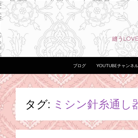
縫うLO
ブログ
YOUTUBEチャンネ
タグ:
ミシン針糸通し