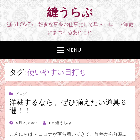
縫うらぶ
縫うLOVE♪ 好きな事をお仕事にして早３０年！？洋裁
にまつわるあれこれ
MENU
タグ:
使いやすい目打ち
ブログ
洋裁するなら、ぜひ揃えたい道具６
選！！
POSTED
5月 5, 2024
BY
縫うらぶ
ON
こんにちは～ コロナが落ち着いてきて、昨年から洋裁…