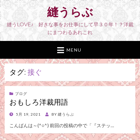
縫うらぶ
縫うLOVE♪ 好きな事をお仕事にして早３０年！？洋裁
にまつわるあれこれ
MENU
タグ:
接ぐ
ブログ
おもしろ洋裁用語
POSTED
5月 19, 2021
BY
縫うらぶ
ON
こんばんは～(^○^) 前回の投稿の中で「『ステッ…