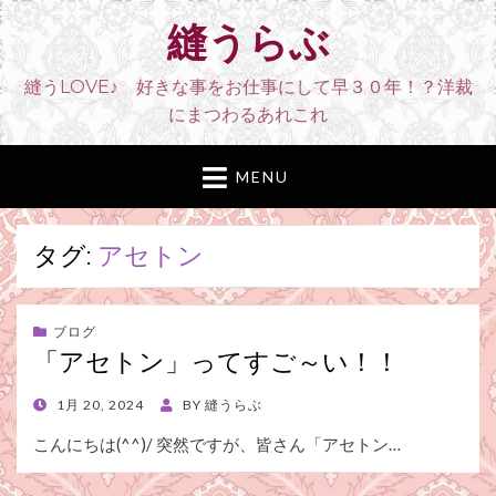
縫うらぶ
縫うLOVE♪ 好きな事をお仕事にして早３０年！？洋裁
にまつわるあれこれ
MENU
タグ:
アセトン
ブログ
「アセトン」ってすご～い！！
POSTED
1月 20, 2024
BY
縫うらぶ
ON
こんにちは(^^)/ 突然ですが、皆さん「アセトン…