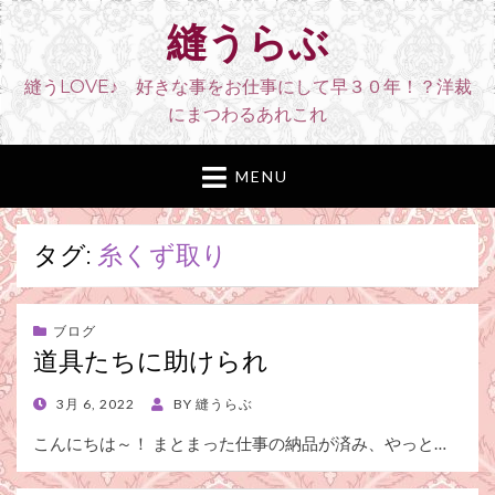
縫うらぶ
縫うLOVE♪ 好きな事をお仕事にして早３０年！？洋裁
にまつわるあれこれ
MENU
タグ:
糸くず取り
ブログ
道具たちに助けられ
POSTED
3月 6, 2022
BY
縫うらぶ
ON
こんにちは～！ まとまった仕事の納品が済み、やっと…