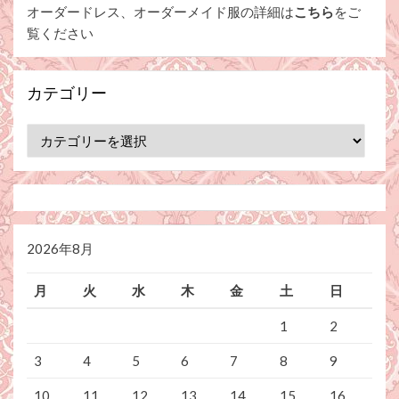
オーダードレス、オーダーメイド服の詳細は
こちら
をご
覧ください
カテゴリー
カ
テ
ゴ
リ
ー
2026年8月
月
火
水
木
金
土
日
1
2
3
4
5
6
7
8
9
10
11
12
13
14
15
16