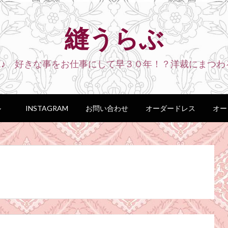
縫うらぶ
VE♪ 好きな事をお仕事にして早３０年！？洋裁にまつわ
ル
INSTAGRAM
お問い合わせ
オーダードレス
オー