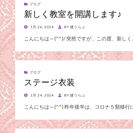
ブログ
新しく教室を開講します♪
POSTED
1月 26, 2024
BY
縫うらぶ
ON
こんにちは～(^^)/ 突然ですが、この度、新しく
ブログ
ステージ衣装
POSTED
1月 24, 2024
BY
縫うらぶ
ON
こんにちは～(^^) 昨年後半は、コロナ５類移行