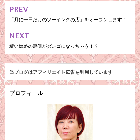
PREV
投
稿
「月に一日だけのソーイングの店」をオープンします！
ナ
NEXT
ビ
縫い始めの裏側がダンゴになっちゃう！？
ゲ
ー
シ
当ブログはアフィリエイト広告を利用しています
ョ
ン
プロフィール