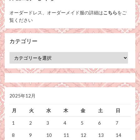
オーダードレス、オーダーメイド服の詳細は
こちら
をご
覧ください
カテゴリー
カ
テ
ゴ
リ
ー
2025年12月
月
火
水
木
金
土
日
1
2
3
4
5
6
7
8
9
10
11
12
13
14