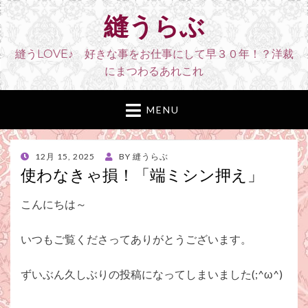
縫うらぶ
縫うLOVE♪ 好きな事をお仕事にして早３０年！？洋裁
にまつわるあれこれ
MENU
POSTED
12月 15, 2025
BY
縫うらぶ
ON
使わなきゃ損！「端ミシン押え」
こんにちは～
いつもご覧くださってありがとうございます。
ずいぶん久しぶりの投稿になってしまいました(;^ω^)