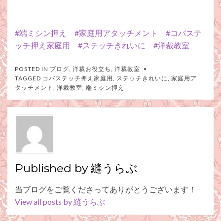
#端ミシン押え
#家庭用アタッチメント
#コバステ
ッチ押え家庭用
#ステッチきれいに
#洋裁教室
POSTED IN
ブログ
,
洋裁お役立ち
,
洋裁教室
TAGGED
コバステッチ押え家庭用
,
ステッチきれいに
,
家庭用ア
タッチメント
,
洋裁教室
,
端ミシン押え
Published by
縫うらぶ
当ブログをご覧くださってありがとうございます！
View all posts by 縫うらぶ