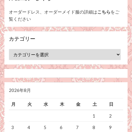
オーダードレス、オーダーメイド服の詳細は
こちら
をご
覧ください
カテゴリー
カ
テ
ゴ
リ
ー
2026年8月
月
火
水
木
金
土
日
1
2
3
4
5
6
7
8
9