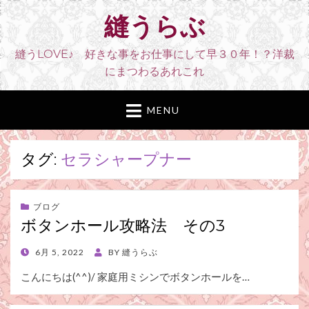
縫うらぶ
縫うLOVE♪ 好きな事をお仕事にして早３０年！？洋裁
にまつわるあれこれ
MENU
タグ:
セラシャープナー
ブログ
ボタンホール攻略法 その3
POSTED
6月 5, 2022
BY
縫うらぶ
ON
こんにちは(^^)/ 家庭用ミシンでボタンホールを…