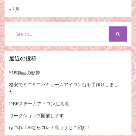
« 7月
Search
SEARCH
for:
最近の投稿
SNS動画の影響
格安でミニミニバキュームアイロン台を手作りしまし
た！
DBKスチームアイロン注意点
ワークショップ開催します
ほつれ止めならコレ！裏ワザもご紹介！