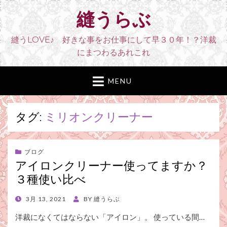
縫うらぶ
縫うLOVE♪ 好きな事をお仕事にして早３０年！？洋裁
にまつわるあれこれ
MENU
タグ:
ミリオンクリーナー
ブログ
アイロンクリーナー使ってますか？
３種使い比べ
POSTED
3月 13, 2021
BY
縫うらぶ
ON
洋裁になくてはならない「アイロン」。 使っている間…