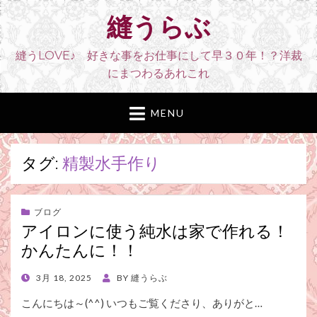
縫うらぶ
縫うLOVE♪ 好きな事をお仕事にして早３０年！？洋裁
にまつわるあれこれ
MENU
タグ:
精製水手作り
ブログ
アイロンに使う純水は家で作れる！
かんたんに！！
POSTED
3月 18, 2025
BY
縫うらぶ
ON
こんにちは～(^^) いつもご覧くださり、ありがと…