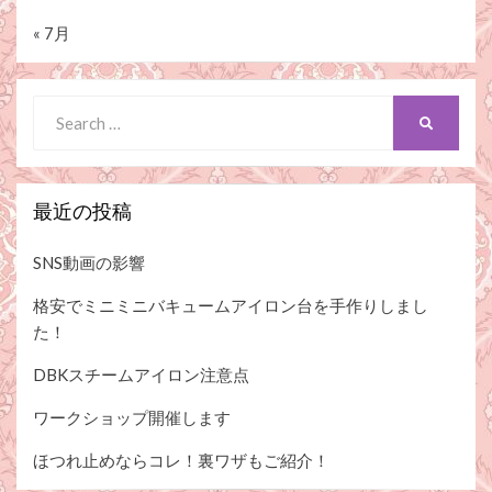
« 7月
Search
SEARCH
for:
最近の投稿
SNS動画の影響
格安でミニミニバキュームアイロン台を手作りしまし
た！
DBKスチームアイロン注意点
ワークショップ開催します
ほつれ止めならコレ！裏ワザもご紹介！