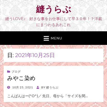
縫うらぶ
縫うLOVE♪ 好きな事をお仕事にして早３０年！？洋裁
にまつわるあれこれ
MENU
日:
2021年10月25日
ブログ
みやこ染め
POSTED
10月 25, 2021
BY
縫うらぶ
ON
こんばんはー(^O^)／ 先日、母から「サイズを間…