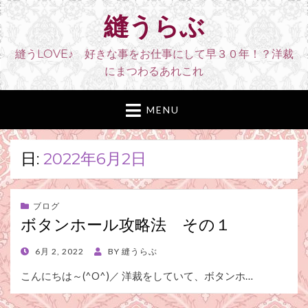
縫うらぶ
縫うLOVE♪ 好きな事をお仕事にして早３０年！？洋裁
にまつわるあれこれ
MENU
日:
2022年6月2日
ブログ
ボタンホール攻略法 その１
POSTED
6月 2, 2022
BY
縫うらぶ
ON
こんにちは～(^O^)／ 洋裁をしていて、ボタンホ…