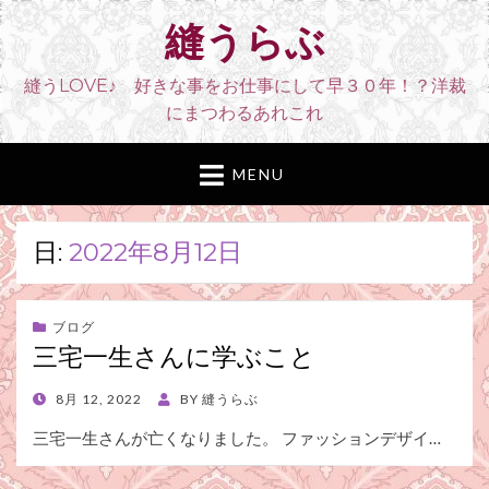
縫うらぶ
縫うLOVE♪ 好きな事をお仕事にして早３０年！？洋裁
にまつわるあれこれ
MENU
日:
2022年8月12日
ブログ
三宅一生さんに学ぶこと
POSTED
8月 12, 2022
BY
縫うらぶ
ON
三宅一生さんが亡くなりました。 ファッションデザイ…