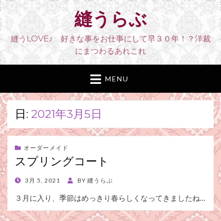
縫うらぶ
縫うLOVE♪ 好きな事をお仕事にして早３０年！？洋裁
にまつわるあれこれ
MENU
日:
2021年3月5日
オーダーメイド
スプリングコート
POSTED
3月 5, 2021
BY
縫うらぶ
ON
３月に入り、季節はめっきり春らしくなってきましたね…