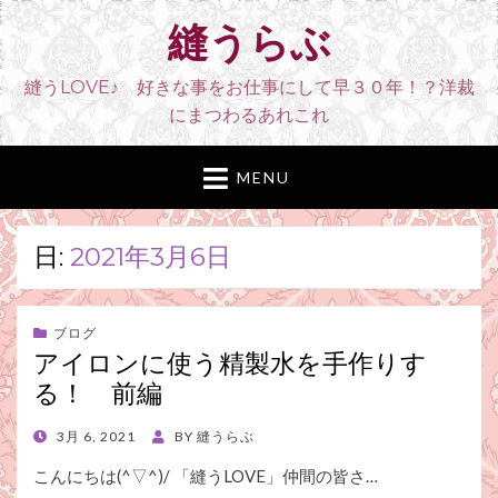
縫うらぶ
縫うLOVE♪ 好きな事をお仕事にして早３０年！？洋裁
にまつわるあれこれ
MENU
日:
2021年3月6日
ブログ
アイロンに使う精製水を手作りす
る！ 前編
POSTED
3月 6, 2021
BY
縫うらぶ
ON
こんにちは(^▽^)/ 「縫うLOVE」仲間の皆さ…