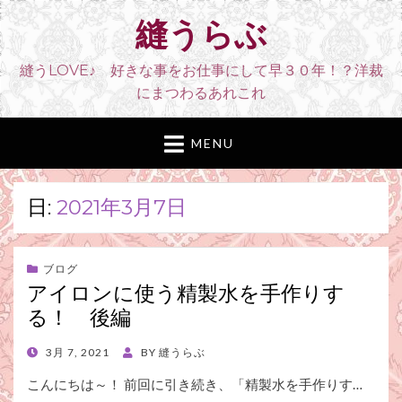
縫うらぶ
縫うLOVE♪ 好きな事をお仕事にして早３０年！？洋裁
にまつわるあれこれ
MENU
日:
2021年3月7日
ブログ
アイロンに使う精製水を手作りす
る！ 後編
POSTED
3月 7, 2021
BY
縫うらぶ
ON
こんにちは～！ 前回に引き続き、「精製水を手作りす…