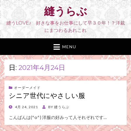
縫うらぶ
縫うLOVE♪ 好きな事をお仕事にして早３０年！？洋裁
にまつわるあれこれ
MENU
日:
2021年4月24日
オーダーメイド
シニア世代にやさしい服
POSTED
4月 24, 2021
BY
縫うらぶ
ON
こんばんは(^o^) 洋服の好みって人それぞれです…